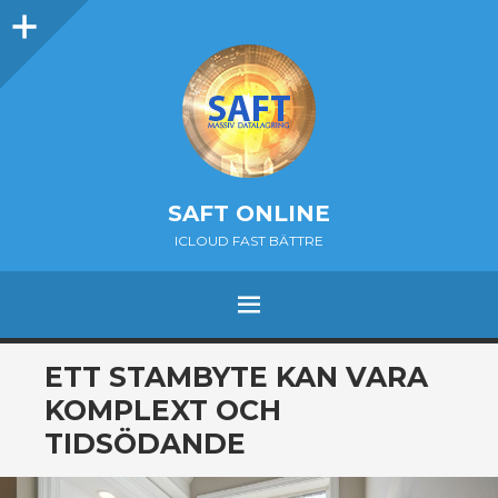
Sidebar
SAFT ONLINE
ICLOUD FAST BÄTTRE
MENU
SKIP
ETT STAMBYTE KAN VARA
TO
KOMPLEXT OCH
CONTENT
TIDSÖDANDE