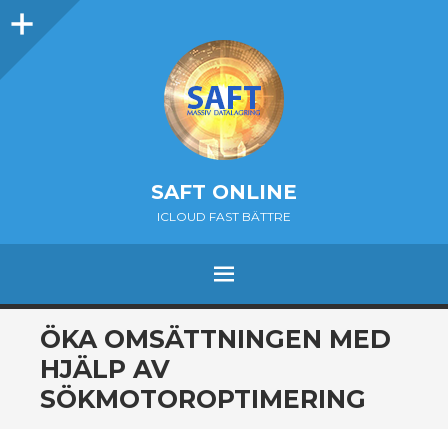
Sidebar
SAFT ONLINE
ICLOUD FAST BÄTTRE
MENU
SKIP
ÖKA OMSÄTTNINGEN MED
TO
HJÄLP AV
CONTENT
SÖKMOTOROPTIMERING