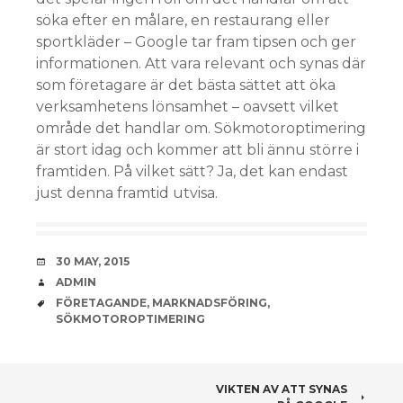
söka efter en målare, en restaurang eller
sportkläder – Google tar fram tipsen och ger
informationen. Att vara relevant och synas där
som företagare är det bästa sättet att öka
verksamhetens lönsamhet – oavsett vilket
område det handlar om. Sökmotoroptimering
är stort idag och kommer att bli ännu större i
framtiden. På vilket sätt? Ja, det kan endast
just denna framtid utvisa.
DATE
30 MAY, 2015
AUTHOR
ADMIN
TAGS
FÖRETAGANDE
,
MARKNADSFÖRING
,
SÖKMOTOROPTIMERING
POST
VIKTEN AV ATT SYNAS