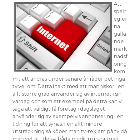
Att
spelr
egler
na
gälla
nde
mark
nadsf
öring
kom
mit att ändras under senare år råder det inga
tvivel om. Detta i takt med att människor i en
allt större grad använder sig av internet i sin
vardag och som ett exempel på detta kan vi
säga att väldigt få företag i dagsläget
använder sig av exempelvis annonsering i en
tidning för att synas. I en allt mindre
utsträckning så köper man tv-reklam på tv då
man vet att dessa båda medium i stor grad